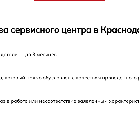
от 60 мин
от 60 мин
ва сервисного центра в Краснод
от 60 мин
 детали — до 3 месяцев.
от 60 мин
а, который прямо обусловлен с качеством проведенного
от 60 мин
от 60 мин
аз в работе или несоответствие заявленным характери
от 60 мин
от 60 мин