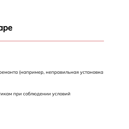
750 р
750 р
аре
1550 р
2000 р
 ремонта (например, неправильная установка
650 р
590 р
стикам при соблюдении условий
1250 р
590 р